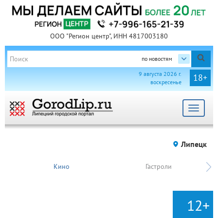
ООО "Регион центр", ИНН 4817003180
по новостям
9 августа 2026 г.
18+
воскресенье
Toggle
navigat
Липецк
Кино
Гастроли
12+