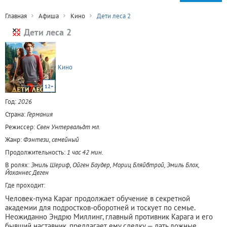
Главная
Афиша
Кино
Дети леса 2
Дети леса 2
Кино
12+
Год:
2026
Страна:
Германия
Режиссер:
Свен Унтервальдт мл.
Жанр:
Фэнтези, семейный
Продолжительность:
1 час 42 мин.
В ролях:
Эмиль Шериф, Ойген Баудер, Мориц Бляйбтрой, Эмиль Блох,
Йоханнес Деген
Где проходит:
Человек-пума Караг продолжает обучение в секретной
академии для подростков-оборотней и тоскует по семье.
Неожиданно Эндрю Миллинг, главный противник Карага и его
бывший наставник, предлагает ему сделку — дать ложные