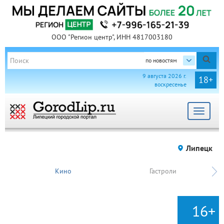
ООО "Регион центр", ИНН 4817003180
по новостям
9 августа 2026 г.
18+
воскресенье
Toggle
navigat
Липецк
Кино
Гастроли
16+