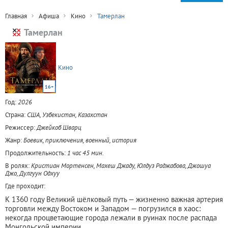
Главная
Афиша
Кино
Тамерлан
Тамерлан
Кино
16+
Год:
2026
Страна:
США, Узбекистан, Казахстан
Режиссер:
Джейкоб Шварц
Жанр:
Боевик, приключения, военный, история
Продолжительность:
1 час 45 мин.
В ролях:
Кристиан Мортенсен, Махеш Джаду, Юлдуз Раджабова, Джошуа
Джо, Дулгуун Одхуу
Где проходит:
К 1360 году Великий шёлковый путь — жизненно важная артерия
торговли между Востоком и Западом — погрузился в хаос:
некогда процветающие города лежали в руинах после распада
Монгольской империи.