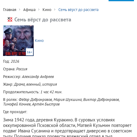
Главная
Афиша
Кино
Семь вёрст до рассвета
Семь вёрст до рассвета
Кино
16+
Год:
2026
Страна:
Россия
Режиссер:
Александр Андреев
Жанр:
Драма, военный, история
Продолжительность:
1 час 42 мин.
В ролях:
Фёдор Добронравов, Мария Шукшина, Виктор Добронравов,
Тимофей Кочнев, Артём Быстров
Где проходит:
Зима 1942 года, деревня Куракино. В суровых условиях
оккупированной Псковской области, Матвей Кузьмин повторяет
подвиг Ивана Сусанина и предотвращает диверсию в советском
тылу. Получив приказ провести вражеский отряд в тыл