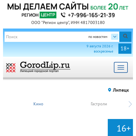
ООО "Регион центр", ИНН 4817003180
по новостям
9 августа 2026 г.
18+
воскресенье
Toggle
navigat
Липецк
Кино
Гастроли
16+