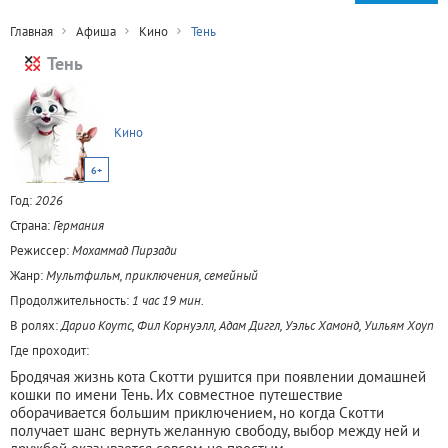
Главная
Афиша
Кино
Тень
Тень
Кино
6+
Год:
2026
Страна:
Германия
Режиссер:
Мохаммад Пирзади
Жанр:
Мультфильм, приключения, семейный
Продолжительность:
1 час 19 мин.
В ролях:
Дарио Коутс, Фил Корнуэлл, Адам Диггл, Уэльс Хамонд, Уильям Хоуп
Где проходит:
Бродячая жизнь кота Скотти рушится при появлении домашней
кошки по имени Тень. Их совместное путешествие
оборачивается большим приключением, но когда Скотти
получает шанс вернуть желанную свободу, выбор между ней и