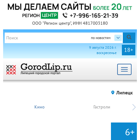
ООО "Регион центр", ИНН 4817003180
по новостям
9 августа 2026 г.
18+
воскресенье
Toggle
navigat
Липецк
Кино
Гастроли
6+