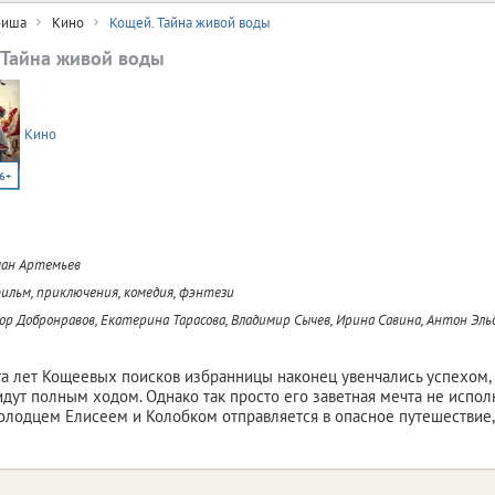
иша
Кино
Кощей. Тайна живой воды
 Тайна живой воды
Кино
6+
ан Артемьев
льм, приключения, комедия, фэнтези
р Добронравов, Екатерина Тарасова, Владимир Сычев, Ирина Савина, Антон Эль
а лет Кощеевых поисков избранницы наконец увенчались успехом, 
идут полным ходом. Однако так просто его заветная мечта не испол
лодцем Елисеем и Колобком отправляется в опасное путешествие,