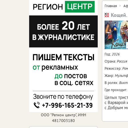
Главная
Аф
Кощей.
Год:
2026
Страна:
Россия
Режиссер:
Ром
Жанр:
Мультфи
В ролях:
Викто
Где проходит:
Целых трист
с Варварой 
с Добрым мо
ООО "Регион центр", ИНН
4817003180