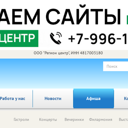
ООО "Регион центр", ИНН 4817003180
Работа у нас
Новости
Афиша
К
Гастроли
Концерты
Вечеринки
Филармония
Выст