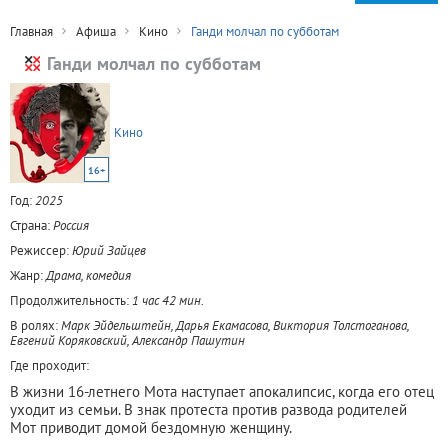
Главная
Афиша
Кино
Ганди молчал по субботам
Ганди молчал по субботам
Кино
16+
Год:
2025
Страна:
Россия
Режиссер:
Юрий Зайцев
Жанр:
Драма, комедия
Продолжительность:
1 час 42 мин.
В ролях:
Марк Эйдельштейн, Дарья Екамасова, Виктория Толстоганова,
Евгений Коряковский, Александр Пашутин
Где проходит:
В жизни 16-летнего Мота наступает апокалипсис, когда его отец
уходит из семьи. В знак протеста против развода родителей
Мот приводит домой бездомную женщину.