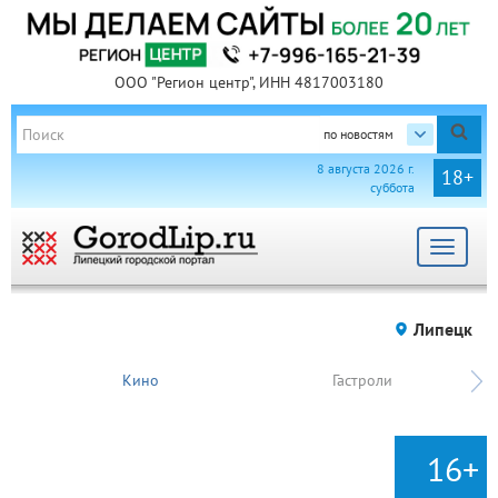
ООО "Регион центр", ИНН 4817003180
по новостям
8 августа 2026 г.
18+
суббота
Toggle
navigat
Липецк
Кино
Гастроли
16+