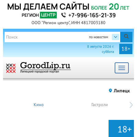
ООО "Регион центр", ИНН 4817003180
по новостям
8 августа 2026 г.
18+
суббота
Toggle
navigat
Липецк
Кино
Гастроли
18+