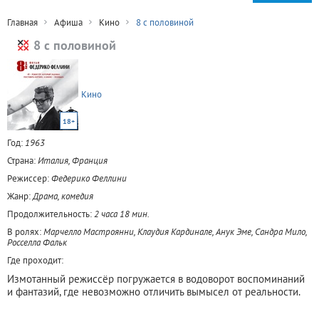
Главная
Афиша
Кино
8 с половиной
8 с половиной
Кино
18+
Год:
1963
Страна:
Италия, Франция
Режиссер:
Федерико Феллини
Жанр:
Драма, комедия
Продолжительность:
2 часа 18 мин.
В ролях:
Марчелло Мастроянни, Клаудия Кардинале, Анук Эме, Сандра Мило,
Росселла Фальк
Где проходит:
Измотанный режиссёр погружается в водоворот воспоминаний
и фантазий, где невозможно отличить вымысел от реальности.