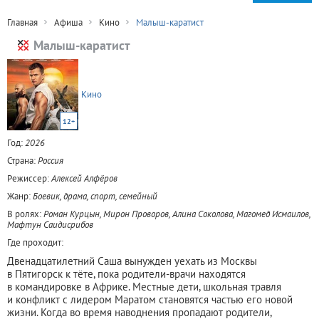
Главная
Афиша
Кино
Малыш-каратист
Малыш-каратист
Кино
12+
Год:
2026
Страна:
Россия
Режиссер:
Алексей Алфёров
Жанр:
Боевик, драма, спорт, семейный
В ролях:
Роман Курцын, Мирон Проворов, Алина Соколова, Магомед Исмаилов,
Мафтун Саидисрибов
Где проходит:
Двенадцатилетний Саша вынужден уехать из Москвы
в Пятигорск к тёте, пока родители-врачи находятся
в командировке в Африке. Местные дети, школьная травля
и конфликт с лидером Маратом становятся частью его новой
жизни. Когда во время наводнения пропадают родители,