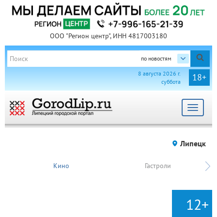
ООО "Регион центр", ИНН 4817003180
по новостям
8 августа 2026 г.
18+
суббота
Toggle
navigat
Липецк
Кино
Гастроли
12+