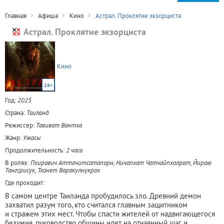
Главная
Афиша
Кино
Астрал. Проклятие экзорциста
Астрал. Проклятие экзорциста
Кино
18+
Год:
2025
Страна:
Таиланд
Режиссер:
Тавиват Вантха
Жанр:
Ужасы
Продолжительность:
2 часа
В ролях:
Пхиравич Аттачитсатапорн, Ничапхат Чатчайпхолрат, Йираю
Тангсрисук, Тханет Варакулнукрох
Где проходит:
В самом центре Таиланда пробудилось зло. Древний демон
захватил разум того, кто считался главным защитником
и стражем этих мест. Чтобы спасти жителей от надвигающегося
безумия, руководство общины идет на отчаянный шаг и