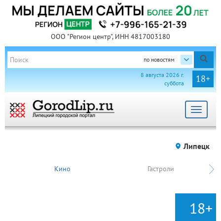
ООО "Регион центр", ИНН 4817003180
по новостям
8 августа 2026 г.
18+
суббота
Toggle
navigat
Липецк
Кино
Гастроли
18+