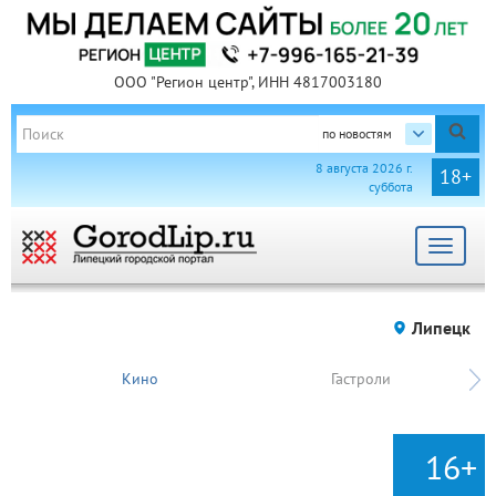
ООО "Регион центр", ИНН 4817003180
по новостям
8 августа 2026 г.
18+
суббота
Toggle
navigat
Липецк
Кино
Гастроли
16+