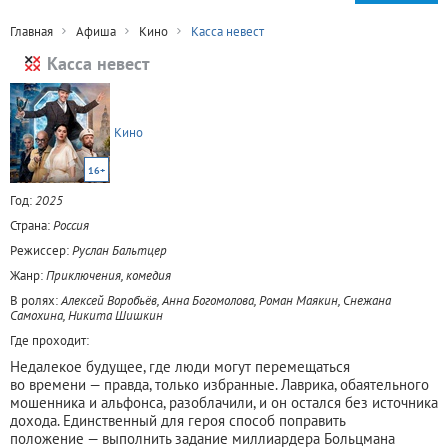
Главная
Афиша
Кино
Касса невест
Касса невест
Кино
16+
Год:
2025
Страна:
Россия
Режиссер:
Руслан Бальтцер
Жанр:
Приключения, комедия
В ролях:
Алексей Воробьёв, Анна Богомолова, Роман Маякин, Снежана
Самохина, Никита Шишкин
Где проходит:
Недалекое будущее, где люди могут перемещаться
во времени — правда, только избранные. Лаврика, обаятельного
мошенника и альфонса, разоблачили, и он остался без источника
дохода. Единственный для героя способ поправить
положение — выполнить задание миллиардера Больцмана