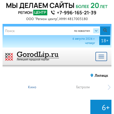
ООО "Регион центр", ИНН 4817003180
по новостям
6 августа 2026 г.
18+
четверг
Toggle
navigat
Липецк
Кино
Гастроли
6+