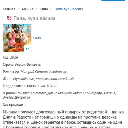
Главная
Афиша
Кино
Папа, купи пёсика
Папа, купи пёсика
Кино
6+
Год:
2026
Страна:
Россия, Беларусь
Режиссер:
Митрий Семенов-Алейников
Жанр:
Мультфильм, приключения, семейный
Продолжительность:
1 час 30 мин.
В ролях:
Милана Хаметова, Давид Манукян, Мари Краймбрери, Амилия,
Эльдар Джарахов
Где проходит:
Милана получает долгожданный подарок от родителей — щенка
Диппи. Радости нет границ, но однажды на прогулке девочка
отвлекается, и щенок теряется в парке, оставшись один на один
с большим городом. Диппи знакомится с уличным Котом,