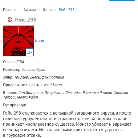
Главная
Афиша
Кино
Рейс 298
Рейс 298
Кино
18+
Страна:
США
Режиссер:
Стивен Куэйл
Жанр:
Триллер, ужасы, фантастика
Продолжительность:
1 час 25 мин.
В ролях:
Том Бриттни, Джорджина Леонидас, Вероника Розати, Хеннеки
Талбот, Молли Райт
Где проходит:
Рейс 298 сталкивается с вспышкой загадочного вируса, а после
сильной турбулентности и странных огней за бортом в салон
проникает инопланетное существо. Монстр убивает и заражает
всех паразитами. Несколько выживших пытаются укрыться
в грузовом отсеке.