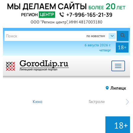
ООО "Регион центр", ИНН 4817003180
по новостям
6 августа 2026 г.
18+
четверг
Toggle
navigat
Липецк
Кино
Гастроли
18+