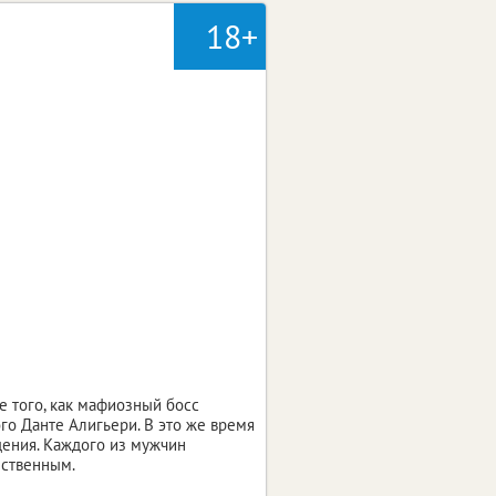
18+
е того, как мафиозный босс
го Данте Алигьери. В это же время
дения. Каждого из мужчин
ественным.