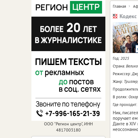
Главная
Аф
Кодекс
Год:
2025
Страна:
Велико
Режиссер:
Джу
Жанр:
Триллер
Продолжитель
В ролях:
Оскар
Где проходит:
Ник, писате
поручает ем
Данте в XIV
ООО "Регион центр", ИНН
неосознанно
4817003180