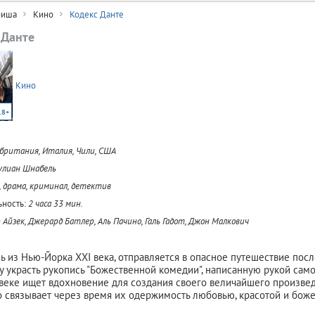
иша
Кино
Кодекс Данте
 Данте
Кино
18+
британия, Италия, Чили, США
лиан Шнабель
, драма, криминал, детектив
ность:
2 часа 33 мин.
 Айзек, Джерард Батлер, Аль Пачино, Галь Гадот, Джон Малкович
ль из Нью-Йорка XXI века, отправляется в опасное путешествие посл
у украсть рукопись "Божественной комедии", написанную рукой само
 веке ищет вдохновение для создания своего величайшего произве
 связывает через время их одержимость любовью, красотой и бож