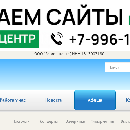
ООО "Регион центр", ИНН 4817003180
Работа у нас
Новости
Афиша
К
Гастроли
Концерты
Вечеринки
Филармония
Выст