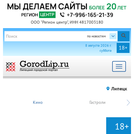
ООО "Регион центр", ИНН 4817003180
по новостям
8 августа 2026 г.
18+
суббота
Toggle
navigat
Липецк
Кино
Гастроли
18+