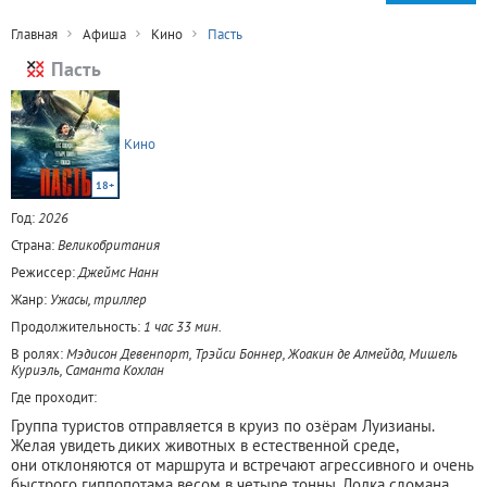
Главная
Афиша
Кино
Пасть
Пасть
Кино
18+
Год:
2026
Страна:
Великобритания
Режиссер:
Джеймс Нанн
Жанр:
Ужасы, триллер
Продолжительность:
1 час 33 мин.
В ролях:
Мэдисон Девенпорт, Трэйси Боннер, Жоакин де Алмейда, Мишель
Куриэль, Саманта Кохлан
Где проходит:
Группа туристов отправляется в круиз по озёрам Луизианы.
Желая увидеть диких животных в естественной среде,
они отклоняются от маршрута и встречают агрессивного и очень
быстрого гиппопотама весом в четыре тонны. Лодка сломана,