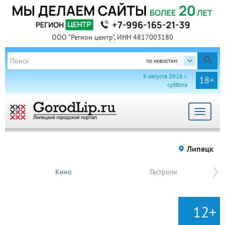
ООО "Регион центр", ИНН 4817003180
по новостям
8 августа 2026 г.
18+
суббота
Toggle
navigat
Липецк
Кино
Гастроли
12+