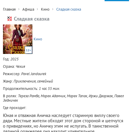
Главная
Афиша
Кино
Сладкая сказка
Сладкая сказка
Кино
12+
Год:
2025
Страна:
Чехия
Режиссер:
Pavel Jandourek
Жанр:
Приключения, семейный
Продолжительность:
1 час 55 мин.
В ролях:
Тереза Рамба, Марек Адамчик, Марек Тапак, Иржи Дворжак, Павел
Зедничек
Где проходит:
Юная и отважная Аничка наследует старинную виллу своего
дяди. Местные жители обходят этот дом стороной и шепчутся
о привидениях, но Аничку этим не испугать. В таинственной
дядиной оранжерее она находит удивительное