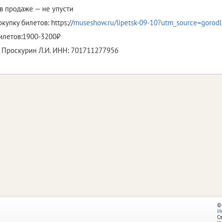
в продаже — не упусти
купку билетов: https://
museshow.ru/lipetsk-09-10?utm_source=gorod
илетов:1900-3200₽
 Проскурин Л.И. ИНН: 701711277956
©
И
С