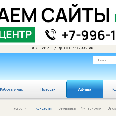
ООО "Регион центр", ИНН 4817003180
Работа у нас
Новости
Афиша
К
Гастроли
Концерты
Вечеринки
Филармония
Выст