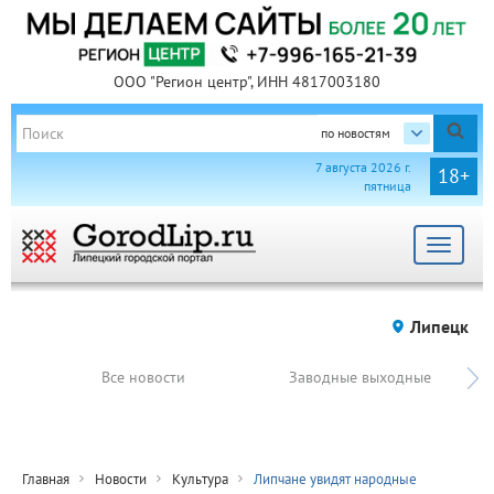
ООО "Регион центр", ИНН 4817003180
по новостям
7 августа 2026 г.
18+
пятница
Toggle
navigat
Липецк
Все новости
Заводные выходные
Главная
Новости
Культура
Липчане увидят народные