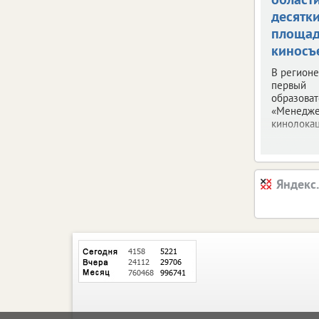
десятк
площад
киносъ
В регион
первый
образоват
«Менедж
кинолокац
Яндекс