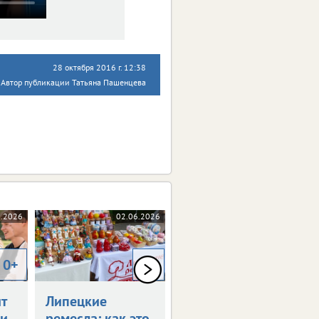
28 октября 2016 г. 12:38
Автор публикации Татьяна Пашенцева
6.2026
02.06.2026
28.05.2026
0+
0+
6+
т
Липецкие
В Ельце пройдет
жи
ремесла: как это
фестиваль