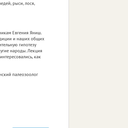
едей, рыси, лося,
никам Евгения Яниш.
педиции и наших общих
ительную гипотезу
ругие народы. Лекция
интересовались, как
инский палеозоолог