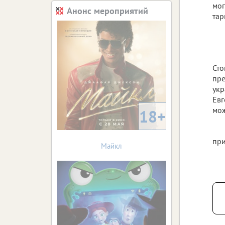
мог
Анонс мероприятий
тар
Сто
пре
укр
Евг
мож
18+
при
Майкл