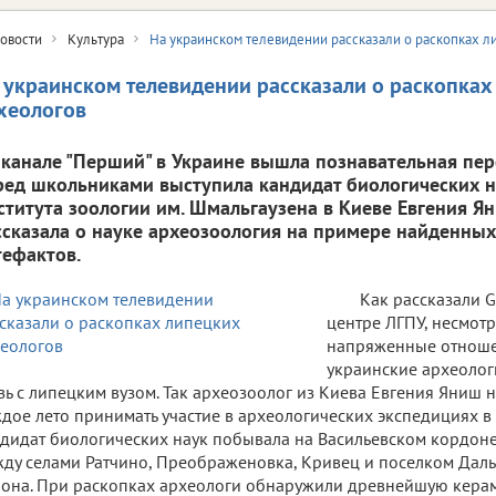
овости
Культура
На украинском телевидении рассказали о раскопках л
 украинском телевидении рассказали о раскопках
хеологов
 канале "Перший" в Украине вышла познавательная пер
ред школьниками выступила кандидат биологических н
ститута зоологии им. Шмальгаузена в Киеве Евгения Я
ссказала о науке археозоология на примере найденных
тефактов.
Как рассказали G
центре ЛГПУ, несмот
напряженные отноше
украинские археоло
зь с липецким вузом. Так археозоолог из Киева Евгения Яниш 
дое лето принимать участие в археологических экспедициях в
дидат биологических наук побывала на Васильевском кордон
ду селами Ратчино, Преображеновка, Кривец и поселком Дал
она. При раскопках археологи обнаружили древнейшую керами