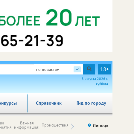
18+
по новостям
8 августа 2026 г.
суббота
онкурсы
Справочник
Гид по городу
Новости
ши
Важная
Происшествия
Здоровье
Липецк
компаний (на
риятия
информация!
правах
рекламы)