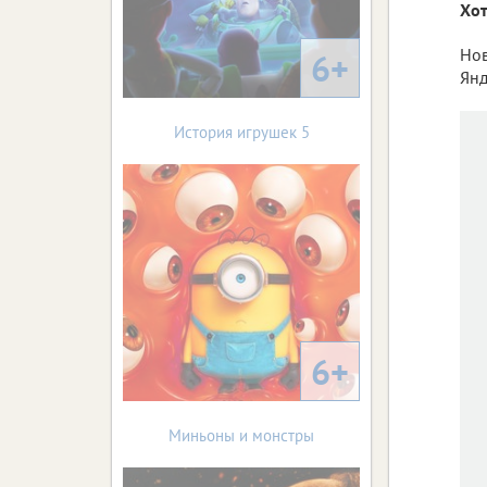
Хот
Нов
6+
Янд
История игрушек 5
6+
Миньоны и монстры