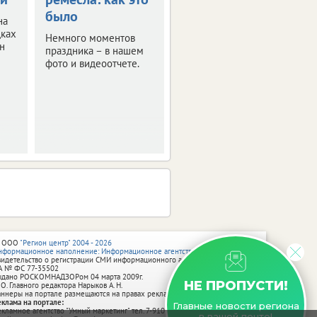
было
авторской
на
музыки
дках
Немного моментов
н
праздника – в нашем
Мероприятие
фото и видеоотчете.
приурочено ко дню
рождения
композитора Тихона
Хренникова.
 ООО
"Регион центр" 2004 - 2026
нформационное наполнение: Информационное агентство vRossii.ru
видетельство о регистрации СМИ информационного агентства vRossii.ru
А № ФС 77‑35502
ыдано РОСКОМНАДЗОРом 04 марта 2009г.
НЕ ПРОПУСТИ!
 О. Главного редактора Нарыков А. Н.
аннеры на портале размещаются на правах рекламы.
еклама на портале:
Главные новости региона
екламное агентство "Умный маркетинг" тел. 7-910-267-70-40,
в вашей почте!