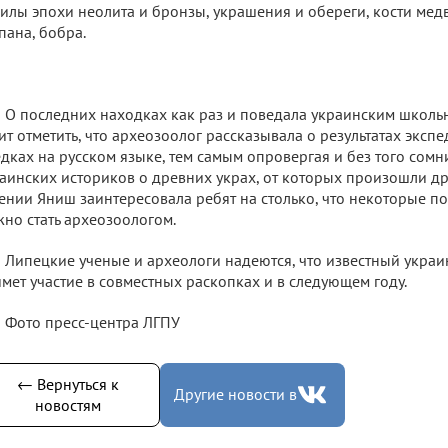
илы эпохи неолита и бронзы, украшения и обереги, кости медв
пана, бобра.
О последних находках как раз и поведала украинским школь
ит отметить, что археозоолог рассказывала о результатах экс
дках на русском языке, тем самым опровергая и без того сомн
аинских историков о древних украх, от которых произошли д
ении Яниш заинтересовала ребят на столько, что некоторые по
но стать археозоологом.
Липецкие ученые и археологи надеются, что известный укра
мет участие в совместных раскопках и в следующем году.
Фото пресс-центра ЛГПУ
← Вернуться к
Другие новости в
новостям