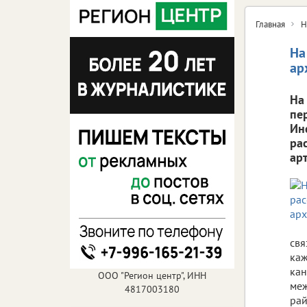
Главная
Н
На
ар
На
пе
Ин
ра
ар
свя
каж
кан
ООО "Регион центр", ИНН
меж
4817003180
рай