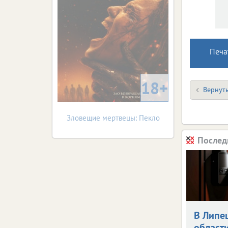
Печа
18+
Вернуть
Зловещие мертвецы: Пекло
Послед
В Липе
област