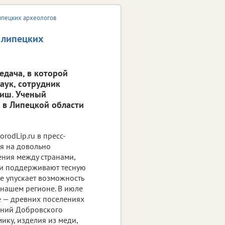
ипецких археологов
 липецких
едача, в которой
аук, сотрудник
ниш. Ученый
 в Липецкой области
orodLip.ru в пресс-
ря на довольно
ния между странами,
ги поддерживают тесную
не упускает возможность
 нашем регионе. В июле
е — древних поселениях
ьний Добровского
ку, изделия из меди,