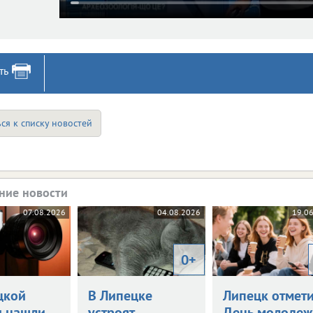
ть
ся к списку новостей
ние новости
07.08.2026
04.08.2026
19.0
0+
цкой
В Липецке
Липецк отмети
и нашли
устроят
День молоде