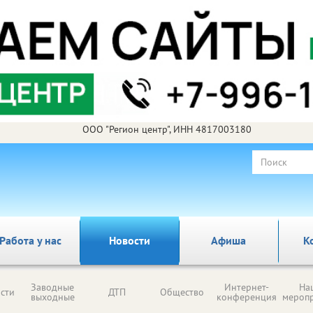
ООО "Регион центр", ИНН 4817003180
Работа у нас
Новости
Афиша
К
Заводные
Интернет-
На
сти
ДТП
Общество
выходные
конференция
мероп