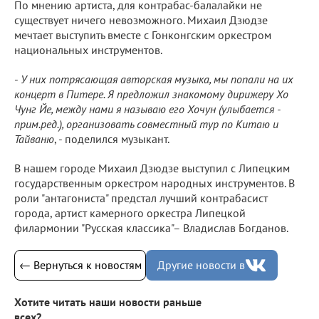
По мнению артиста, для контрабас-балалайки не
существует ничего невозможного. Михаил Дзюдзе
мечтает выступить вместе с Гонконгским оркестром
национальных инструментов.
-
У них потрясающая авторская музыка, мы попали на их
концерт в Питере. Я предложил знакомому дирижеру Хо
Чунг Йе, между нами я называю его Хочун (улыбается -
прим.ред.), организовать совместный тур по Китаю и
Тайваню
, - поделился музыкант.
В нашем городе Михаил Дзюдзе выступил с Липецким
государственным оркестром народных инструментов. В
роли "антагониста" предстал лучший контрабасист
города, артист камерного оркестра Липецкой
филармонии "Русская классика"– Владислав Богданов.
← Вернуться к новостям
Другие новости в
Хотите читать наши новости раньше
всех?