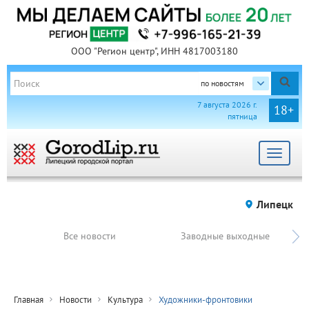
ООО "Регион центр", ИНН 4817003180
по новостям
7 августа 2026 г.
18+
пятница
Toggle
navigat
Липецк
Все новости
Заводные выходные
Главная
Новости
Культура
Художники-фронтовики