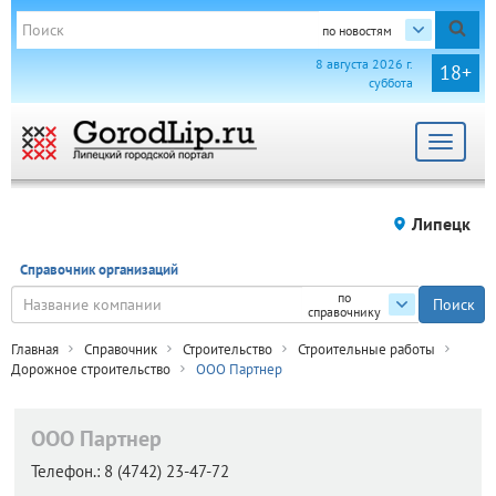
по новостям
8 августа 2026 г.
18+
суббота
Toggle
navigat
Липецк
Справочник организаций
по
справочнику
Главная
Справочник
Строительство
Строительные работы
Дорожное строительство
ООО Партнер
ООО Партнер
Телефон.:
8 (4742) 23-47-72