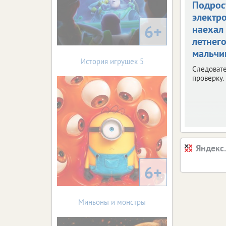
Подрос
электр
6+
наехал 
летнег
мальчи
История игрушек 5
Следоват
проверку.
Яндекс
6+
Миньоны и монстры