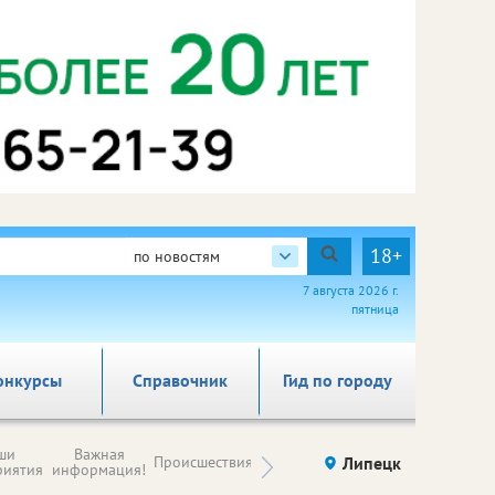
18+
по новостям
7 августа 2026 г.
пятница
онкурсы
Справочник
Гид по городу
Новости
ши
Важная
Происшествия
Здоровье
Липецк
компаний (на
риятия
информация!
правах
рекламы)