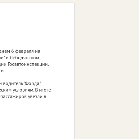
.
нем 6 февраля на
ов" в Лебедянском
ии Госавтоинспекции,
и.
 водитель "Форда"
ским условиям. В итоге
о пассажиров увезли в