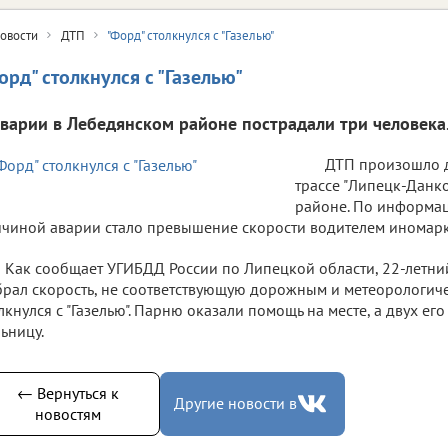
овости
ДТП
"Форд" столкнулся с "Газелью"
орд" столкнулся с "Газелью"
аварии в Лебедянском районе пострадали три человека
ДТП произошло д
трассе "Липецк-Данк
районе. По информац
чиной аварии стало превышение скорости водителем иномарк
Как сообщает УГИБДД России по Липецкой области, 22-летний
рал скорость, не соответствующую дорожным и метеорологиче
лкнулся с "Газелью". Парню оказали помощь на месте, а двух ег
ьницу.
← Вернуться к
Другие новости в
новостям