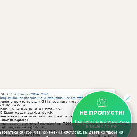
 ООО
"Регион центр" 2004 - 2026
нформационное наполнение: Информационное агентство vRossii.ru
видетельство о регистрации СМИ информационного агентства vRossii.ru
А № ФС 77‑35502
ыдано РОСКОМНАДЗОРом 04 марта 2009г.
НЕ ПРОПУСТИ!
 О. Главного редактора Нарыков А. Н.
аннеры на портале размещаются на правах рекламы.
еклама на портале:
Главные новости региона
екламное агентство "Умный маркетинг" тел. 7-910-267-70-40,
в вашей почте!
mail: umnyy.marketing@yandex.ru
тдельные публикации могут содержать информацию, не предназначенную
зоваться сайтом без изменения настроек, вы даете согласие на
ля пользователей до 18 лет.
ПОДПИСАТЬСЯ