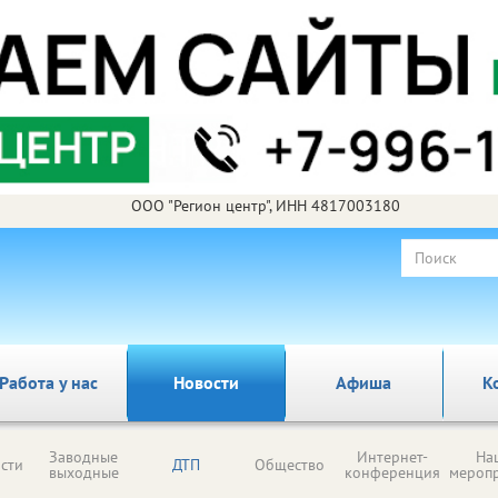
ООО "Регион центр", ИНН 4817003180
Работа у нас
Новости
Афиша
К
Заводные
Интернет-
На
сти
ДТП
Общество
выходные
конференция
мероп