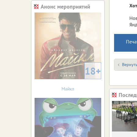
Хот
Анонс мероприятий
Нов
Янд
Печа
Вернуть
18+
Майкл
Послед