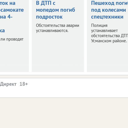
ток на
В ДТП с
Пешеход поги
осамокате
мопедом погиб
под колесами
на 4-
подросток
спецтехники
о
Обстоятельства аварии
Полиция
ка
устанавливаются.
устанавливает
обстоятельства ДТП
ели проводят
Усманском районе.
.Директ