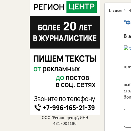
Главная
Н
"Ф
В 
при
выб
сто
бол
ООО "Регион центр", ИНН
4817003180