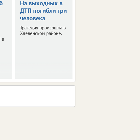
б
На выходных в
Дорожная
ДТП погибли три
трагедия в
человека
Хлевенском
округе
Трагедия произошла в
Хлевенском районе.
Столкнулись три
 в
автомобиля.
Возбуждено
уголовное дело.