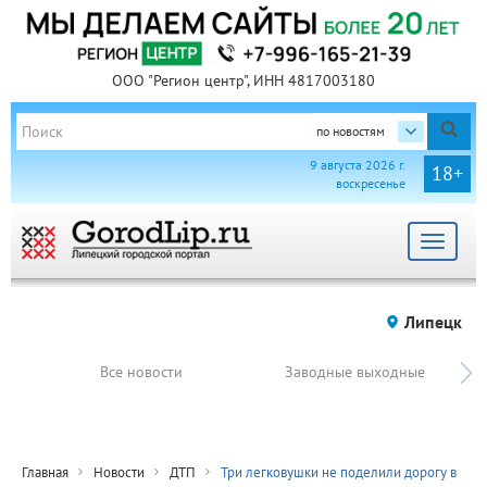
ООО "Регион центр", ИНН 4817003180
по новостям
9 августа 2026 г.
18+
воскресенье
Toggle
navigat
Липецк
Все новости
Заводные выходные
Главная
Новости
ДТП
Три легковушки не поделили дорогу в