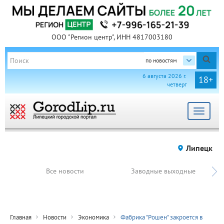
ООО "Регион центр", ИНН 4817003180
по новостям
6 августа 2026 г.
18+
четверг
Toggle
navigat
Липецк
Все новости
Заводные выходные
Главная
Новости
Экономика
Фабрика "Рошен" закроется в