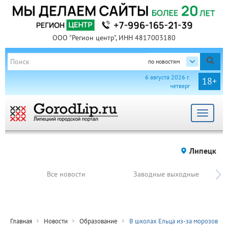
ООО "Регион центр", ИНН 4817003180
по новостям
6 августа 2026 г.
18+
четверг
Toggle
navigat
Липецк
Все новости
Заводные выходные
Главная
Новости
Образование
В школах Ельца из-за морозов