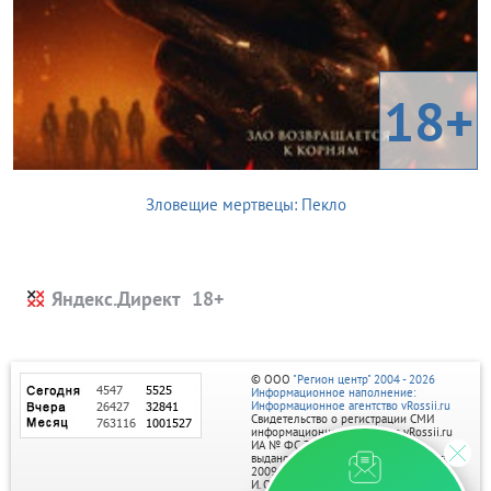
18+
Зловещие мертвецы: Пекло
Яндекс.Директ
© ООО
"Регион центр" 2004 - 2026
Информационное наполнение:
Информационное агентство vRossii.ru
Свидетельство о регистрации СМИ
информационного агентства vRossii.ru
ИА № ФС 77‑35502
выдано РОСКОМНАДЗОРом 04 марта
2009г.
И. О. Главного редактора Нарыков А. Н.