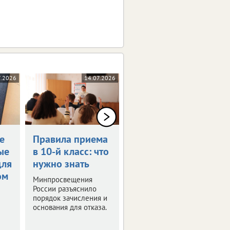
7.2026
14.07.2026
09.07.2026
е
Правила приема
Определен
ые
в 10-й класс: что
график каникул
для
нужно знать
в 2026/27
ом
учебном году
Минпросвещения
России разъяснило
Рекомендации с
порядок зачисления и
датами
основания для отказа.
Минпросвещения РФ
направило в регионы.