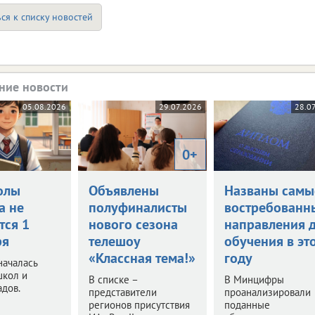
ся к списку новостей
ние новости
05.08.2026
29.07.2026
28.0
0+
олы
Объявлены
Названы самы
а не
полуфиналисты
востребованн
тся 1
нового сезона
направления 
ря
телешоу
обучения в эт
«Классная тема!»
году
началась
школ и
В списке –
В Минцифры
адов.
представители
проанализировали
регионов присутствия
поданные