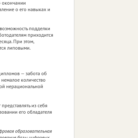
б окончании
вление о его навыках и
 возможность подделки
аботодателям приходится
сяца. При этом,
тся липовыми.
дипломов — забота об
я немалое количество
кой нерациональной
 представлять из себя
овании его обладателя
ифровая образовательная
ирование базы цифровых