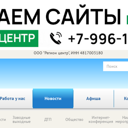
ООО "Регион центр", ИНН 4817003180
Работа у нас
Новости
Афиша
К
Заводные
Интернет-
На
сти
ДТП
Общество
выходные
конференция
мероп