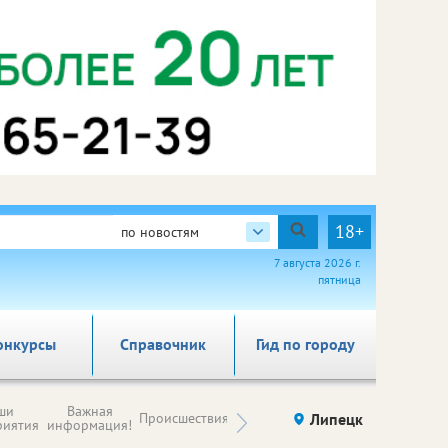
18+
по новостям
7 августа 2026 г.
пятница
онкурсы
Справочник
Гид по городу
Новости
ши
Важная
Происшествия
Здоровье
Липецк
компаний (на
риятия
информация!
правах
рекламы)