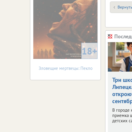
Вернуть
Послед
18+
Зловещие мертвецы: Пекло
Три шк
Липецк
открою
сентяб
В городе 
приемка 
детских с