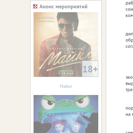
раб
Анонс мероприятий
сои
ком
дип
обр
сог
18+
эко
выр
Майкл
тра
пор
на 
сре