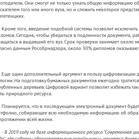
отодатели. Они смогут не только узнать общую информацию о
скателем того или иного вуза, но и сложить некоторое предста
петенциях.
Кроме того, введение подобной системы позволит исключить
ломов. Сегодня, чтобы убедиться в подлинности документа, р
ащаться в выдавший его вуз. Срок проверки занимает около ме
ласно данным Рособрнадзора, около 30% дипломов оказываю
Еще один дополнительный аргумент в пользу цифровизации 
логии. На подготовку бумажных документов ежегодно тратитс
убленных деревьев. Цифровой вариант позволит избежать та
ты природного ресурса.
Планируется, что в последующем электронный документ будет
тфолио, собирающее всю необходимую информацию об образ
протяжении всей жизни.
-
В 2019 году на базе информационного ресурса "Современная ц
да", где собраны образовательные онлайн-курсы, начнется форм