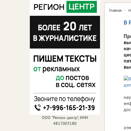
Главная
Н
В 
Пр
вы
на
ци
пя
вы
нау
инф
дос
ООО "Регион центр", ИНН
4817003180
отм