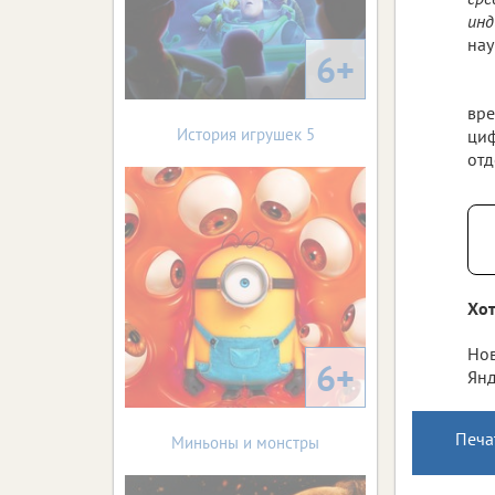
инд
нау
6+
вре
История игрушек 5
циф
отд
Хот
Нов
6+
Янд
Печа
Миньоны и монстры