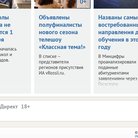
0+
олы
Объявлены
Названы самы
а не
полуфиналисты
востребованн
тся 1
нового сезона
направления 
ря
телешоу
обучения в эт
«Классная тема!»
году
началась
школ и
В списке –
В Минцифры
адов.
представители
проанализировали
регионов присутствия
поданные
ИА vRossii.ru.
абитуриентами
заявлениями через
Госуслуги.
.Директ
©
И