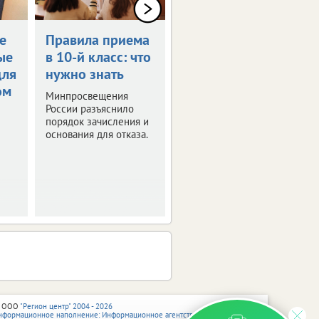
е
Правила приема
Определен
ые
в 10-й класс: что
график каникул
для
нужно знать
в 2026/27
ом
учебном году
Минпросвещения
России разъяснило
Рекомендации с
порядок зачисления и
датами
основания для отказа.
Минпросвещения РФ
направило в регионы.
 ООО
"Регион центр" 2004 - 2026
нформационное наполнение: Информационное агентство vRossii.ru