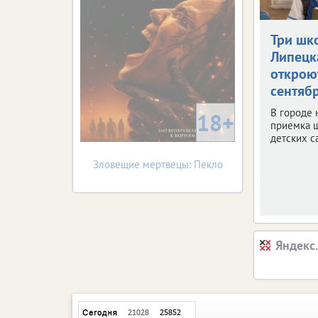
Три шк
Липецк
открою
сентяб
В городе 
18+
приемка 
детских с
Зловещие мертвецы: Пекло
Яндекс