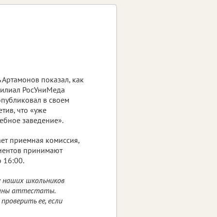
 Артамонов показал, как
филиал РосУниМеда
опубликовал в своем
етив, что «уже
чебное заведение».
ает приемная комиссия,
риентов принимают
 16:00.
у наших школьников
даны аттестаты.
роверить ее, если