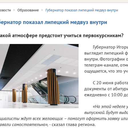
овости
Образование
Губернатор показал липецкий медвуз внутри
бернатор показал липецкий медвуз внутри
какой атмосфере предстоит учиться первокурсникам?
Губернатор Игорь
выглядит липецкий 
внутри. Фотографии 
телеграм-канале, отм
ощущается, что это у
С 20 июня работ
документы от абиту
ежедневно с 10:00 до
«На этой неделе 
выпускной. Будут вы
циалисты ждут всех желающих – помогут оформить заявку или п
авали самостоятельно», -
сказал глава региона.