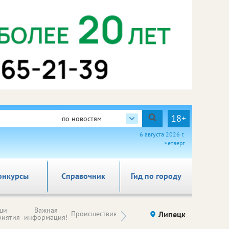
18+
по новостям
6 августа 2026 г.
четверг
онкурсы
Справочник
Гид по городу
Новости
ши
Важная
Происшествия
Здоровье
Липецк
компаний (на
риятия
информация!
правах
рекламы)