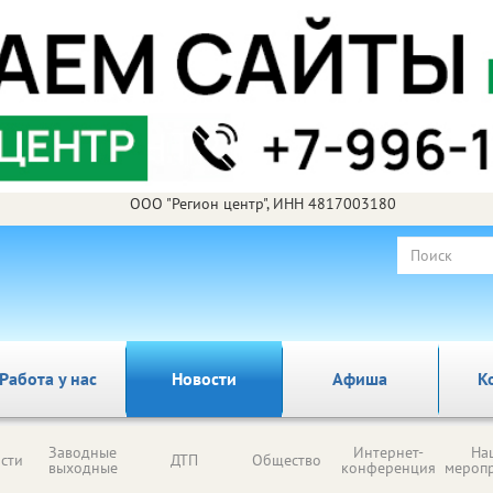
ООО "Регион центр", ИНН 4817003180
Работа у нас
Новости
Афиша
К
Заводные
Интернет-
На
сти
ДТП
Общество
выходные
конференция
мероп