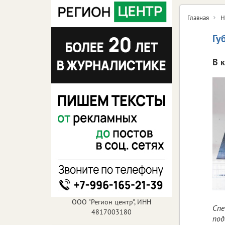
Главная
Н
Гу
В 
ООО "Регион центр", ИНН
Спе
4817003180
под