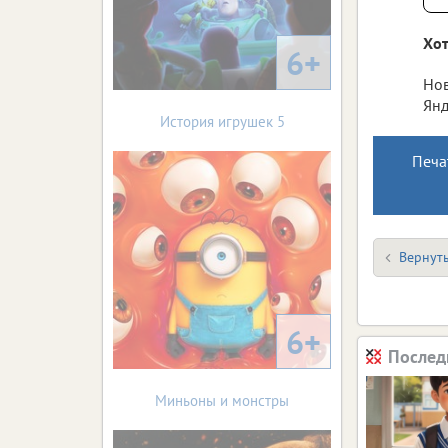
Хот
6+
Нов
Янд
История игрушек 5
Печа
Вернуть
6+
Послед
Миньоны и монстры