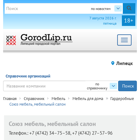
по новостям
7 августа 2026 г.
18+
пятница
Toggle
navigat
Липецк
Справочник организаций
по
справочнику
Главная
Справочник
Мебель
Мебель для дома
Гардеробные
Союз мебель, мебельный салон
Союз мебель, мебельный салон
Телефон.:
+7 (4742) 34–75–58, +7 (4742) 27–57–96