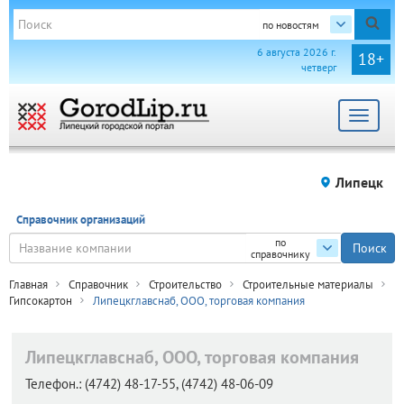
по новостям
6 августа 2026 г.
18+
четверг
Toggle
navigat
Липецк
Справочник организаций
по
справочнику
Главная
Справочник
Строительство
Строительные материалы
Гипсокартон
Липецкглавснаб, ООО, торговая компания
Липецкглавснаб, ООО, торговая компания
Телефон.:
(4742) 48-17-55, (4742) 48-06-09