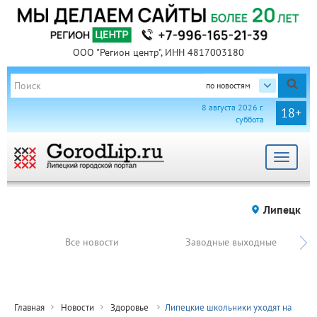
ООО "Регион центр", ИНН 4817003180
по новостям
8 августа 2026 г.
18+
суббота
Toggle
navigat
Липецк
Все новости
Заводные выходные
Главная
Новости
Здоровье
Липецкие школьники уходят на