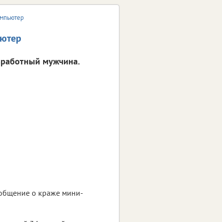
омпьютер
ьютер
зработный мужчина.
ообщение о краже мини-