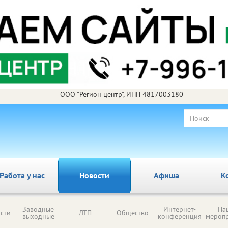
ООО "Регион центр", ИНН 4817003180
Работа у нас
Новости
Афиша
К
Заводные
Интернет-
На
сти
ДТП
Общество
выходные
конференция
мероп