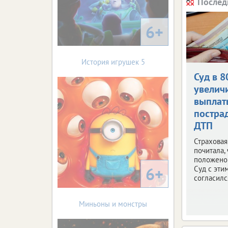
Послед
6+
История игрушек 5
Суд в 8
увелич
выплат
постра
ДТП
Страховая
почитала,
положено 
6+
Суд с эти
согласилс
Миньоны и монстры