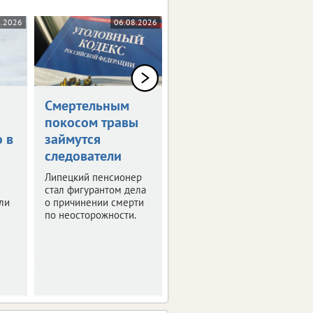
8.2026
06.08.2026
04.08.2026
Смертельным
Двое липчан
покосом травы
стали жертвами
о в
займутся
«тихой охоты»
следователи
В Липецкой области
уже два смертельных
Липецкий пенсионер
отравления грибами.
стал фигурантом дела
ли
о причинении смерти
по неосторожности.