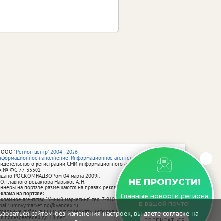
 ООО
"Регион центр" 2004 - 2026
нформационное наполнение: Информационное агентство vRossii.ru
видетельство о регистрации СМИ информационного агентства vRossii.ru
А № ФС 77‑35502
ыдано РОСКОМНАДЗОРом 04 марта 2009г.
НЕ ПРОПУСТИ!
 О. Главного редактора Нарыков А. Н.
аннеры на портале размещаются на правах рекламы.
еклама на портале:
Главные новости региона
екламное агентство "Умный маркетинг" тел. 7-910-267-70-40,
в вашей почте!
mail: umnyy.marketing@yandex.ru
тдельные публикации могут содержать информацию, не предназначенную
зоваться сайтом без изменения настроек, вы даете согласие на
ля пользователей до 18 лет.
ПОДПИСАТЬСЯ