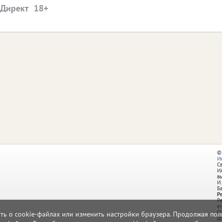
.Директ
©
И
С
И
в
И.
Б
Р
Р
e
О
ать о cookie-файлах или изменить настройки браузера. Продолжая поль
д