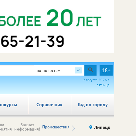
18+
по новостям
7 августа 2026 г.
пятница
онкурсы
Справочник
Гид по городу
Новости
ши
Важная
Происшествия
Здоровье
Липецк
компаний (на
риятия
информация!
правах
рекламы)