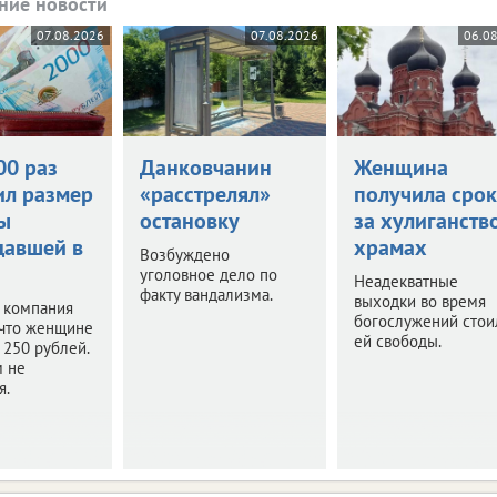
ние новости
07.08.2026
07.08.2026
06.0
00 раз
Данковчанин
Женщина
ил размер
«расстрелял»
получила срок
ы
остановку
за хулиганств
давшей в
храмах
Возбуждено
уголовное дело по
Неадекватные
факту вандализма.
выходки во время
 компания
богослужений стои
 что женщине
ей свободы.
250 рублей.
м не
я.