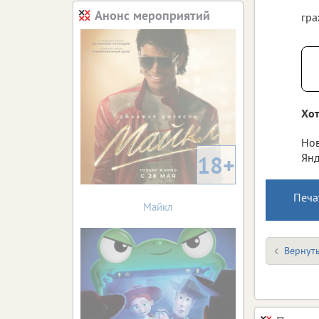
Анонс мероприятий
гра
Хот
Нов
18+
Янд
Печа
Майкл
Вернуть