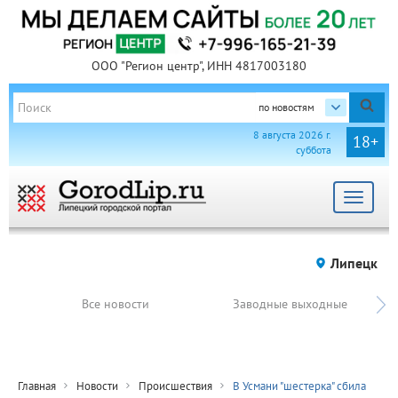
ООО "Регион центр", ИНН 4817003180
по новостям
8 августа 2026 г.
18+
суббота
Toggle
navigat
Липецк
Все новости
Заводные выходные
Главная
Новости
Происшествия
В Усмани "шестерка" сбила