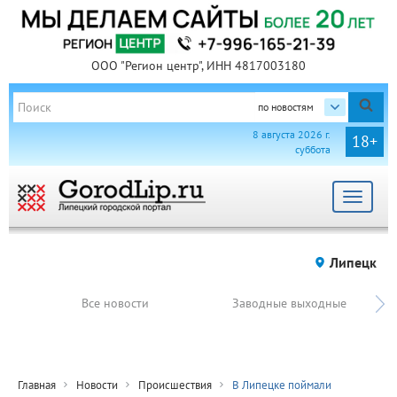
ООО "Регион центр", ИНН 4817003180
по новостям
8 августа 2026 г.
18+
суббота
Toggle
navigat
Липецк
Все новости
Заводные выходные
Главная
Новости
Происшествия
В Липецке поймали