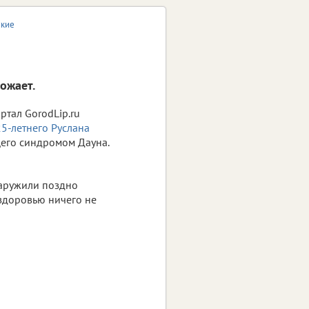
ские
ожает.
ртал GorodLip.ru
5-летнего Руслана
его синдромом Дауна.
наружили поздно
 здоровью ничего не