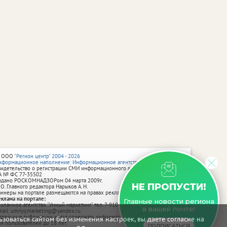
 ООО
"Регион центр" 2004 - 2026
нформационное наполнение: Информационное агентство vRossii.ru
видетельство о регистрации СМИ информационного агентства vRossii.ru
А № ФС 77‑35502
ыдано РОСКОМНАДЗОРом 04 марта 2009г.
НЕ ПРОПУСТИ!
 О. Главного редактора Нарыков А. Н.
аннеры на портале размещаются на правах рекламы.
еклама на портале:
Главные новости региона
екламное агентство "Умный маркетинг" тел. 7-910-267-70-40,
в вашей почте!
mail: umnyy.marketing@yandex.ru
тдельные публикации могут содержать информацию, не предназначенную
зоваться сайтом без изменения настроек, вы даете согласие на
ля пользователей до 18 лет.
ПОДПИСАТЬСЯ