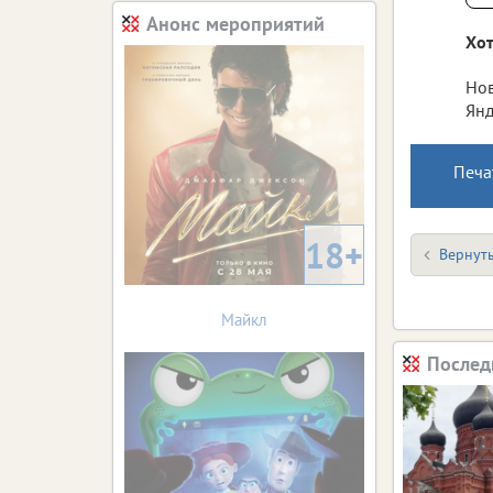
Анонс мероприятий
Хот
Нов
Янд
Печа
18+
Вернуть
Майкл
Послед