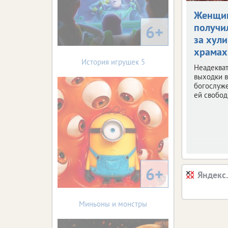
Женщи
получи
6+
за хули
храмах
История игрушек 5
Неадеква
выходки в
богослуж
ей свобод
6+
Яндекс
Миньоны и монстры