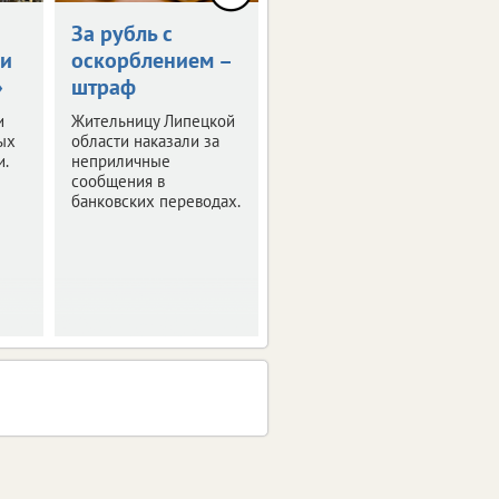
За рубль с
Липчанин забил
ми
оскорблением –
целительницу
»
штраф
из-за угрозы
проклятья
и
Жительницу Липецкой
ых
области наказали за
Суд вынес приговор
и.
неприличные
по уголовному делу о
сообщения в
жестоком избиении
банковских переводах.
пожилой женщины.