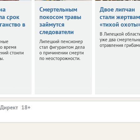
на
Смертельным
Двое липчан
ла срок
покосом травы
стали жертва
ганство в
займутся
«тихой охоты
следователи
В Липецкой област
уже два смертельн
тные
Липецкий пенсионер
отравления грибам
о время
стал фигурантом дела
ений стоили
о причинении смерти
ы.
по неосторожности.
.Директ