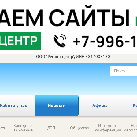
ООО "Регион центр", ИНН 4817003180
Работа у нас
Новости
Афиша
К
Заводные
Интернет-
На
сти
ДТП
Общество
выходные
конференция
мероп