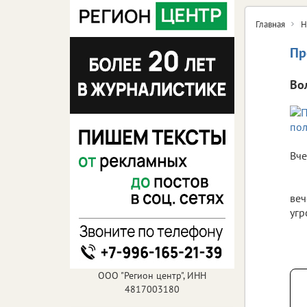
Главная
Н
Пр
Во
Вче
веч
угр
ООО "Регион центр", ИНН
4817003180