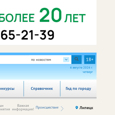
18+
по новостям
6 августа 2026 г.
четверг
онкурсы
Справочник
Гид по городу
Новости
ши
Важная
Происшествия
Здоровье
Липецк
компаний (на
риятия
информация!
правах
рекламы)