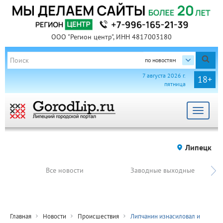
ООО "Регион центр", ИНН 4817003180
по новостям
7 августа 2026 г.
18+
пятница
Toggle
navigat
Липецк
Все новости
Заводные выходные
Главная
Новости
Происшествия
Липчанин изнасиловал и