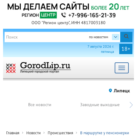
ООО "Регион центр", ИНН 4817003180
по новостям
7 августа 2026 г.
18+
пятница
Toggle
navigat
Липецк
Все новости
Заводные выходные
Главная
Новости
Происшествия
В маршрутке у пенсионерки