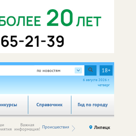
18+
по новостям
6 августа 2026 г.
четверг
онкурсы
Справочник
Гид по городу
Новости
ши
Важная
Происшествия
Здоровье
Липецк
компаний (на
риятия
информация!
правах
рекламы)