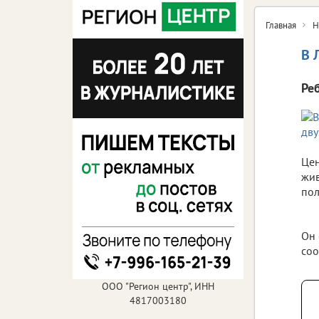
Главная
Н
В 
Ре
Цен
жив
пол
Он 
соо
ООО "Регион центр", ИНН
4817003180