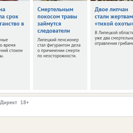
на
Смертельным
Двое липчан
ла срок
покосом травы
стали жертва
ганство в
займутся
«тихой охоты
следователи
В Липецкой област
уже два смертельн
тные
Липецкий пенсионер
отравления грибам
о время
стал фигурантом дела
ений стоили
о причинении смерти
ы.
по неосторожности.
.Директ