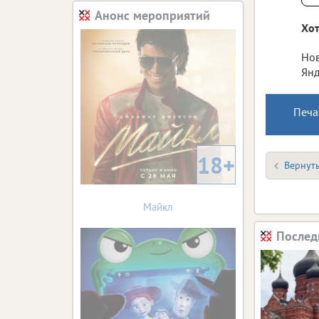
Анонс мероприятий
Хот
Нов
Янд
Печа
18+
Вернуть
Майкл
Послед