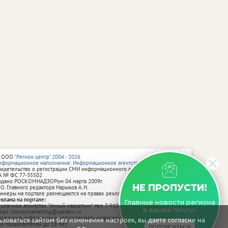
 ООО
"Регион центр" 2004 - 2026
нформационное наполнение: Информационное агентство vRossii.ru
видетельство о регистрации СМИ информационного агентства vRossii.ru
А № ФС 77‑35502
ыдано РОСКОМНАДЗОРом 04 марта 2009г.
НЕ ПРОПУСТИ!
 О. Главного редактора Нарыков А. Н.
аннеры на портале размещаются на правах рекламы.
еклама на портале:
Главные новости региона
екламное агентство "Умный маркетинг" тел. 7-910-267-70-40,
в вашей почте!
mail: umnyy.marketing@yandex.ru
тдельные публикации могут содержать информацию, не предназначенную
зоваться сайтом без изменения настроек, вы даете согласие на
ля пользователей до 18 лет.
ПОДПИСАТЬСЯ