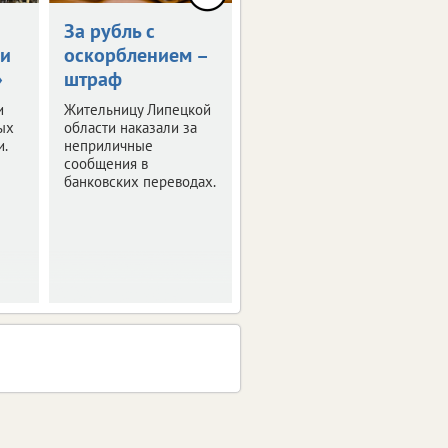
За рубль с
Липчанин забил
ми
оскорблением –
целительницу
»
штраф
из-за угрозы
проклятья
и
Жительницу Липецкой
ых
области наказали за
Суд вынес приговор
и.
неприличные
по уголовному делу о
сообщения в
жестоком избиении
банковских переводах.
пожилой женщины.