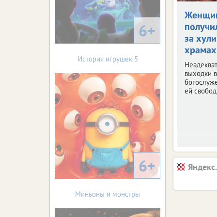
Женщи
6+
получи
за хули
храмах
История игрушек 5
Неадеква
выходки в
богослуж
ей свобод
6+
Яндекс
Миньоны и монстры