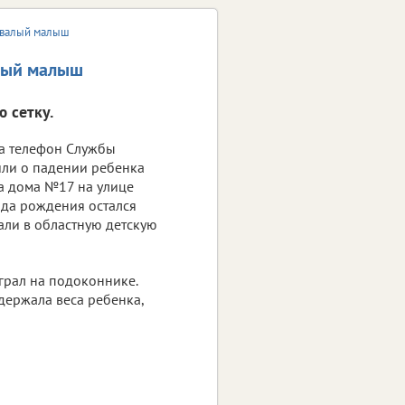
довалый малыш
алый малыш
 сетку.
на телефон Службы
ли о падении ребенка
жа дома №17 на улице
ода рождения остался
али в областную детскую
грал на подоконнике.
держала веса ребенка,