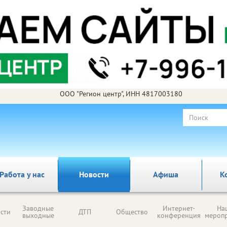
ООО "Регион центр", ИНН 4817003180
Работа у нас
Новости
Афиша
К
Заводные
Интернет-
На
сти
ДТП
Общество
выходные
конференция
мероп