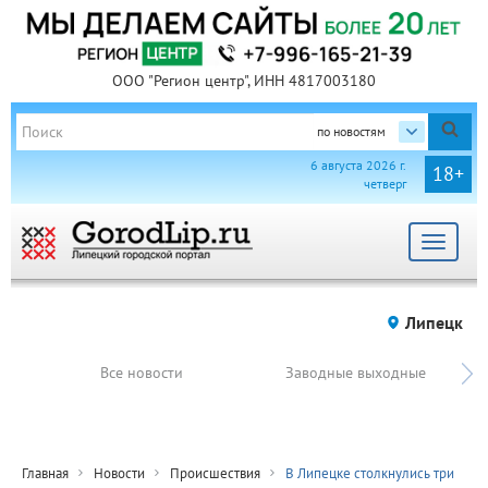
ООО "Регион центр", ИНН 4817003180
по новостям
6 августа 2026 г.
18+
четверг
Toggle
navigat
Липецк
Все новости
Заводные выходные
Главная
Новости
Происшествия
В Липецке столкнулись три