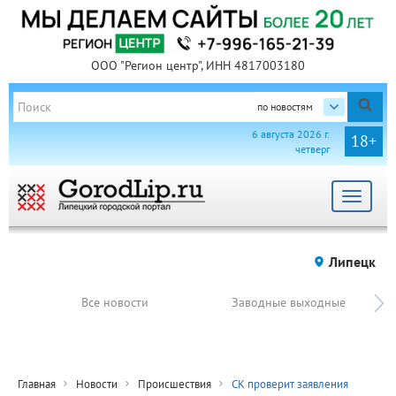
ООО "Регион центр", ИНН 4817003180
по новостям
6 августа 2026 г.
18+
четверг
Toggle
navigat
Липецк
Все новости
Заводные выходные
Главная
Новости
Происшествия
СК проверит заявления