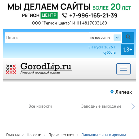
ООО "Регион центр", ИНН 4817003180
по новостям
8 августа 2026 г.
18+
суббота
Toggle
navigat
Липецк
Все новости
Заводные выходные
Главная
Новости
Происшествия
Липчанка финансировала