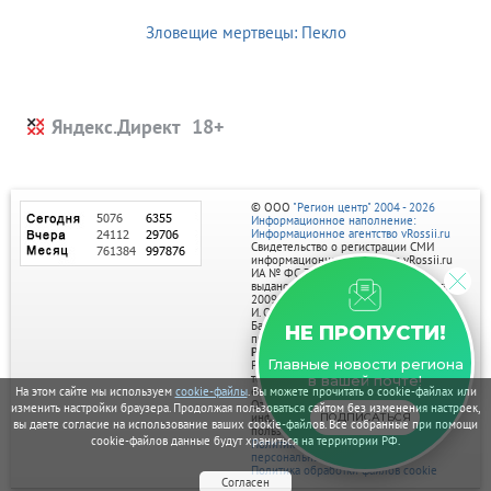
Зловещие мертвецы: Пекло
Яндекс.Директ
© ООО
"Регион центр" 2004 - 2026
Информационное наполнение:
Информационное агентство vRossii.ru
Свидетельство о регистрации СМИ
информационного агентства vRossii.ru
ИА № ФС 77‑35502
выдано РОСКОМНАДЗОРом 04 марта
2009г.
И. О. Главного редактора Нарыков А. Н.
Баннеры на портале размещаются на
НЕ ПРОПУСТИ!
правах рекламы.
Реклама на портале:
Главные новости региона
Рекламное агентство "Умный маркетинг"
тел. 7-910-267-70-40,
в вашей почте!
email: umnyy.marketing@yandex.ru
На этом сайте мы используем
cookie-файлы
. Вы можете прочитать о cookie-файлах или
Отдельные публикации могут содержать
изменить настройки браузера. Продолжая пользоваться сайтом без изменения настроек,
информацию, не предназначенную для
ПОДПИСАТЬСЯ
вы даете согласие на использование ваших cookie-файлов. Все собранные при помощи
пользователей до 18 лет.
cookie-файлов данные будут храниться на территории РФ.
Политика в отношении обработки
персональных данных
Политика обработки файлов cookie
Согласен