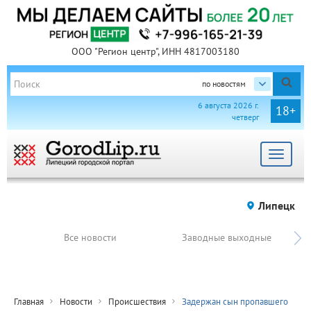
ООО "Регион центр", ИНН 4817003180
по новостям
6 августа 2026 г.
18+
четверг
Toggle
navigat
Липецк
Все новости
Заводные выходные
Главная
Новости
Происшествия
Задержан сын пропавшего