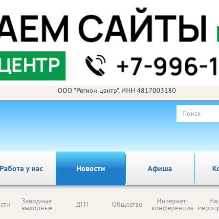
ООО "Регион центр", ИНН 4817003180
Работа у нас
Новости
Афиша
К
Заводные
Интернет-
На
сти
ДТП
Общество
выходные
конференция
мероп