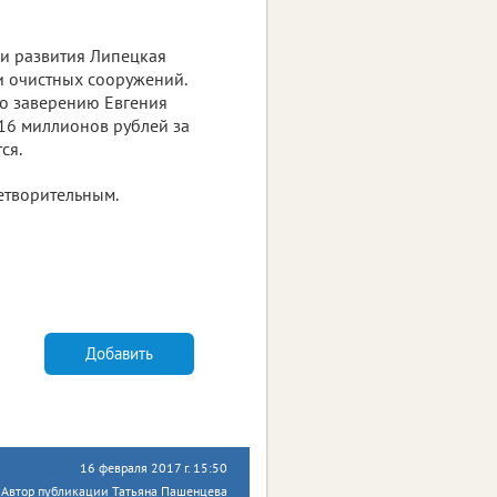
 и развития Липецкая
 очистных сооружений.
По заверению Евгения
 16 миллионов рублей за
ся.
етворительным.
Добавить
16 февраля 2017 г. 15:50
Автор публикации Татьяна Пашенцева