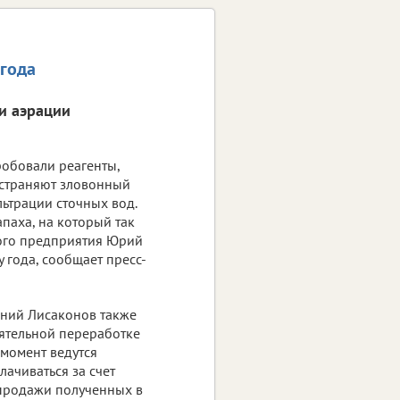
 года
и аэрации
робовали реагенты,
устраняют зловонный
льтрации сточных вод.
паха, на который так
ного предприятия Юрий
 года, сообщает пресс-
ний Лисаконов также
оятельной переработке
 момент ведутся
ачиваться за счет
 продажи полученных в