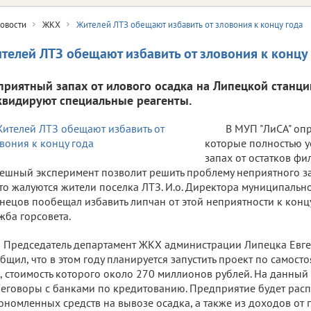
овости
ЖКХ
Жителей ЛТЗ обещают избавить от зловония к концу года
телей ЛТЗ обещают избавить от зловония к концу
приятный запах от илового осадка на Липецкой станци
квидируют специальные реагенты.
В МУП "ЛиСА" оп
которые полностью 
запах от остатков фи
ешный эксперимент позволит решить проблему неприятного за
то жалуются жители поселка ЛТЗ. И.о. Директора муниципаль
нецов пообещал избавить липчан от этой неприятности к концу
жба горсовета.
Председатель департамент ЖКХ администрации Липецка Евге
бщил, что в этом году планируется запустить проект по самост
, стоимость которого около 270 миллионов рублей. На данный
еговоры с банками по кредитованию. Предприятие будет распл
ономленных средств на вывозе осадка, а также из доходов от