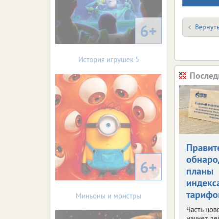
6+
Вернуть
История игрушек 5
Послед
Правит
обнаро
6+
планы
индекс
тарифо
Миньоны и монстры
Часть нов
начнет де