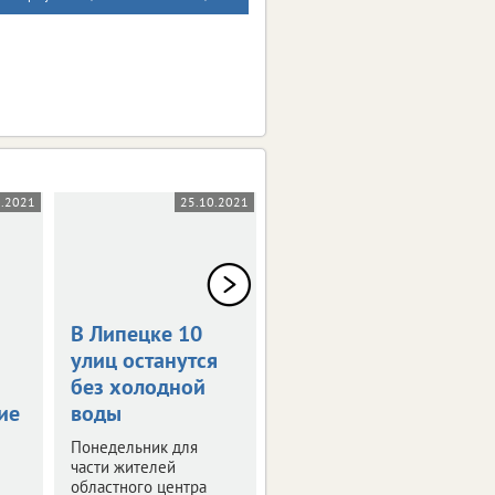
0.2021
25.10.2021
18.10.2021
В Липецке 10
В Липецке
улиц останутся
отключат
без холодной
холодную и
ие
воды
горячую воду
Понедельник для
Временные
части жителей
ограничения связаны с
областного центра
ремонтными