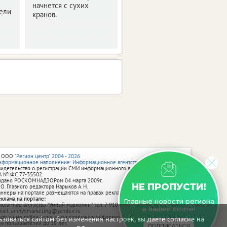
начнется с сухих
работами.
тели
кранов.
 ООО
"Регион центр" 2004 - 2026
нформационное наполнение: Информационное агентство vRossii.ru
видетельство о регистрации СМИ информационного агентства vRossii.ru
А № ФС 77‑35502
ыдано РОСКОМНАДЗОРом 04 марта 2009г.
НЕ ПРОПУСТИ!
 О. Главного редактора Нарыков А. Н.
аннеры на портале размещаются на правах рекламы.
еклама на портале:
Главные новости региона
екламное агентство "Умный маркетинг" тел. 7-910-267-70-40,
в вашей почте!
mail: umnyy.marketing@yandex.ru
тдельные публикации могут содержать информацию, не предназначенную
зоваться сайтом без изменения настроек, вы даете согласие на
ля пользователей до 18 лет.
ПОДПИСАТЬСЯ