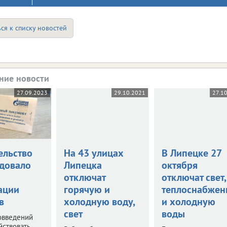
ся к списку новостей
ние новости
27.09.2023
29.10.2021
27.1
ельство
На 43 улицах
В Липецке 27
довало
Липецка
октября
отключат
отключат свет,
ации
горячую и
теплоснабжен
в
холодную воду,
и холодную
свет
воды
овведений
йствовать