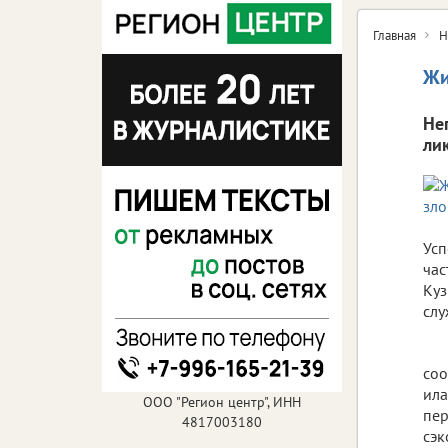
Главная
Н
Жи
Не
ли
Усп
час
Куз
слу
соо
ила
ООО "Регион центр", ИНН
пер
4817003180
сэк