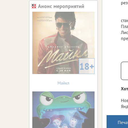
рез
Анонс мероприятий
ста
Пла
Лис
пре
18+
Майкл
Хот
Нов
Янд
Печа