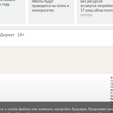
Работы будут
Без ресурсов
 году.
проводится на тепло и
останутся потреби
электросетях.
37 улиц областного
центра.
.Директ
©
И
С
И
в
И.
Б
Р
Р
e
О
ать о cookie-файлах или изменить настройки браузера. Продолжая поль
д