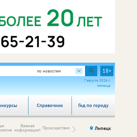
18+
по новостям
7 августа 2026 г.
пятница
онкурсы
Справочник
Гид по городу
Новости
ши
Важная
Происшествия
Здоровье
Липецк
компаний (на
риятия
информация!
правах
рекламы)