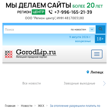
ООО "Регион центр", ИНН 4817003180
по новостям
9 августа 2026 г.
18+
воскресенье
Toggle
navigat
Липецк
Все новости
Заводные выходные
Главная
Новости
ЖКХ
За отопление разрешили платить по