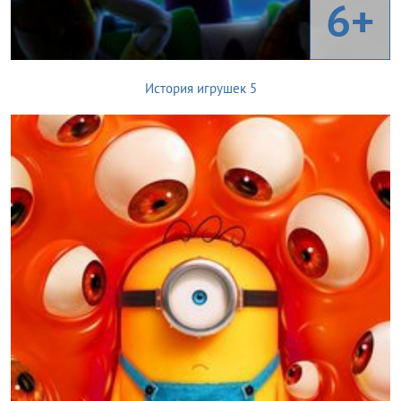
6+
История игрушек 5