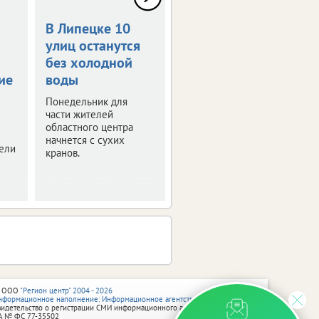
В Липецке 10
В Липецке
улиц останутся
отключат
без холодной
холодную и
ие
воды
горячую воду
Понедельник для
Временные
части жителей
ограничения связаны с
областного центра
ремонтными
начнется с сухих
работами.
тели
кранов.
 ООО
"Регион центр" 2004 - 2026
нформационное наполнение: Информационное агентство vRossii.ru
видетельство о регистрации СМИ информационного агентства vRossii.ru
А № ФС 77‑35502