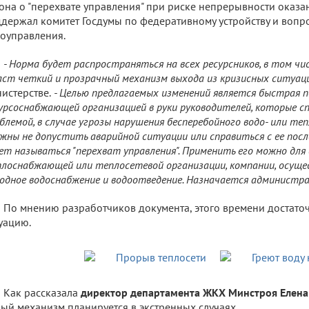
она о "перехвате управления" при риске непрерывности оказа
держал комитет Госдумы по федеративному устройству и вопр
оуправления.
- Норма будет распространяться на всех ресурсников, в том числ
аст четкий и прозрачный механизм выхода из кризисных ситуаци
истерстве.
- Целью предлагаемых изменений является быстрая п
урсоснабжающей организацией в руки руководителей, которые с
блемой, в случае угрозы нарушения бесперебойного водо- или те
жны не допустить аварийной ситуации или справиться с ее посл
ет называться "перехват управления". Применить его можно для
лоснабжающей или теплосетевой организации, компании, осуще
одное водоснабжение и водоотведение. Назначается администрац
По мнению разработчиков документа, этого времени достаточ
уацию.
Как рассказала
директор департамента ЖКХ Минстроя Елена
ый механизм планируется в экстренных случаях.