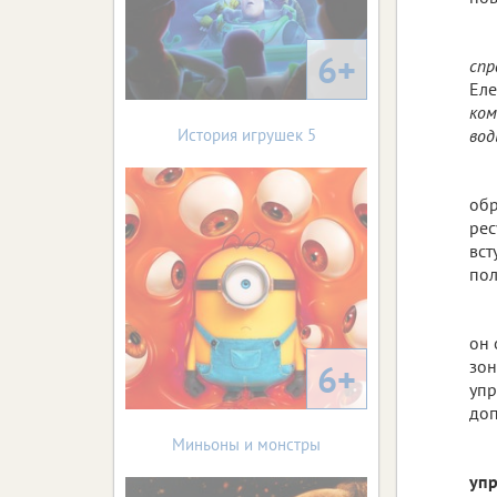
6+
спр
Еле
ком
История игрушек 5
вод
обр
рес
вст
пол
он 
зон
6+
упр
доп
Миньоны и монстры
упр