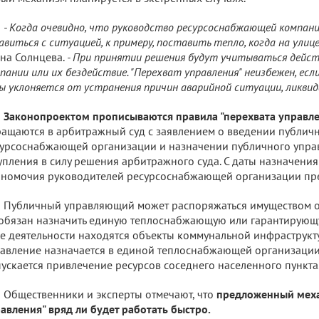
- Когда очевидно, что руководство ресурсоснабжающей компани
авиться с ситуацией, к примеру, поставить тепло, когда на улиц
на Солнцева.
- При принятии решения будут учитываться дейст
пании или их бездействие. "Перехват управления" неизбежен, ес
ы уклоняется от устранения причин аварийной ситуации, ликвид
Законопроектом прописываются правила "перехвата управле
ащаются в арбитражный суд с заявлением о введении публичн
урсоснабжающей организации и назначении публичного упра
упления в силу решения арбитражного суда. С даты назначени
номочия руководителей ресурсоснабжающей организации пр
Публичный управляющий может распоряжаться имуществом ор
обязан назначить единую теплоснабжающую или гарантирующу
е деятельности находятся объекты коммунальной инфраструкт
авление назначается в единой теплоснабжающей организации
ускается привлечение ресурсов соседнего населенного пункта
Общественники и эксперты отмечают, что
предложенный меха
авления" вряд ли будет работать быстро.