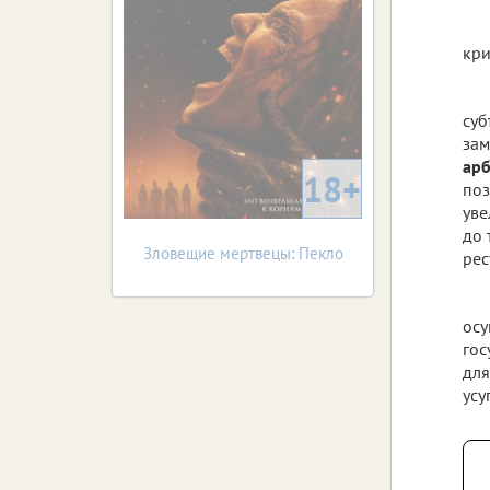
кри
суб
зам
ар
18+
поз
уве
до 
Зловещие мертвецы: Пекло
рес
осу
гос
для
усу