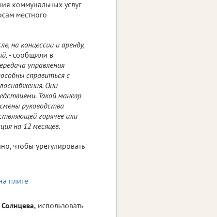
ния коммунальных услуг
осам местного
е, на концессии и аренду,
й, -
сообщили в
ередача управления
пособны справиться с
плоснабжения. Они
едствиями. Такой маневр
 смены руководства
ствляющей горячее или
ия на 12 месяцев.
но, чтобы урегулировать
 Солнцева,
использовать