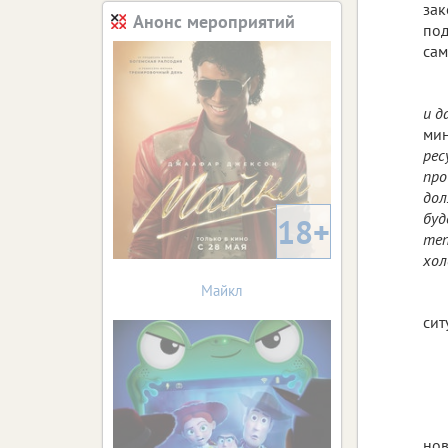
зак
Анонс мероприятий
под
сам
и д
мин
рес
про
дол
буд
18+
теп
хол
Майкл
сит
нов