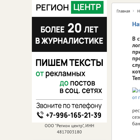
Главная
Н
На
В 
ло
пр
пр
сл
ко
Те
рес
сез
бан
ООО "Регион центр", ИНН
4817003180