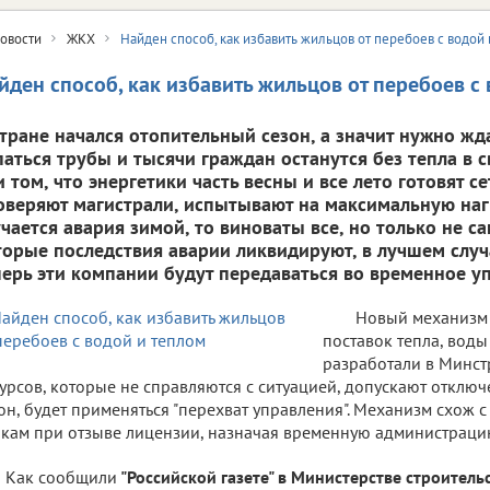
овости
ЖКХ
Найден способ, как избавить жильцов от перебоев с водой
йден способ, как избавить жильцов от перебоев с
стране начался отопительный сезон, а значит нужно жда
паться трубы и тысячи граждан останутся без тепла в с
и том, что энергетики часть весны и все лето готовят с
оверяют магистрали, испытывают на максимальную нагр
учается авария зимой, то виноваты все, но только не са
торые последствия аварии ликвидируют, в лучшем случа
перь эти компании будут передаваться во временное у
Новый механизм
поставок тепла, вод
разработали в Минст
урсов, которые не справляются с ситуацией, допускают отклю
он, будет применяться "перехват управления". Механизм схож с
кам при отзыве лицензии, назначая временную администраци
Как сообщили
"Российской газете" в Министерстве строитель