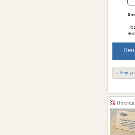
Хот
Нов
Янд
Печа
Вернуть
Послед