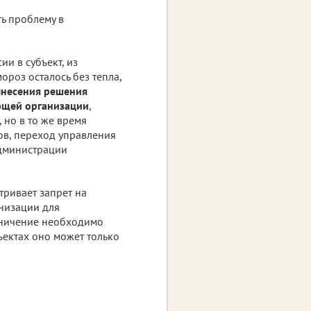
ть проблему в
и в субъект, из
мороз осталось без тепла,
ынесения решения
ющей организации
,
 но в то же время
ов, переход управления
администрации
тривает запрет на
низации для
аничение необходимо
ъектах оно может только