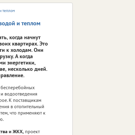
 и теплом
 водой и теплом
ть, когда начнут
воих квартирах. Это
ети к холодам. Они
узку. А когда
ми энергетики,
е, несколько дней.
правление.
 бесперебойных
ы и водоотведения
рое. К поставщикам
чения в отопительный
 тем, что применяют к
ю.
ства и ЖКХ,
проект