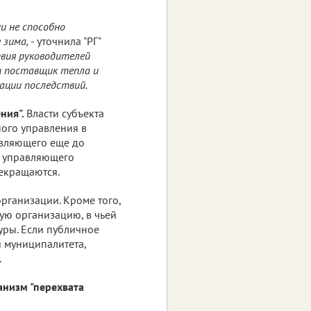
и не способно
е зима,
- уточнила "РГ"
вия руководителей
ли поставщик тепла и
ации последствий.
ния".
Власти субъекта
ого управления в
вляющего еще до
я управляющего
екращаются.
ганизации. Кроме того,
ю организацию, в чьей
уры. Если публичное
 муниципалитета,
.
низм "перехвата