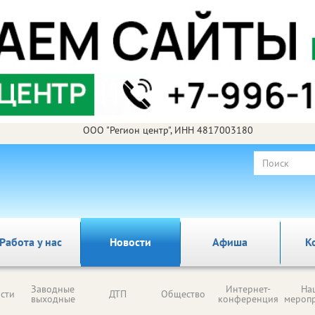
ООО "Регион центр", ИНН 4817003180
Работа у нас
Новости
Афиша
К
Заводные
Интернет-
На
сти
ДТП
Общество
выходные
конференция
мероп