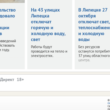
ельство
На 43 улицах
В Липецке 27
довало
Липецка
октября
отключат
отключат свет,
ации
горячую и
теплоснабжен
в
холодную воду,
и холодную
свет
воды
овведений
йствовать
Работы будут
Без ресурсов
 году.
проводится на тепло и
останутся потреби
электросетях.
37 улиц областного
центра.
.Директ
©
И
С
И