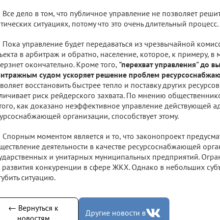
Все дело в том, что публичное управление не позволяет реши
тических ситуациях, потому что это очень длительный процесс.
Пока управление будет передаваться из чрезвычайной комисси
ъекта в арбитраж и обратно, население, которое, к примеру, в 
ерзнет окончательно. Кроме того,
"перехват управления" до в
битражным судом ускоряет решение проблем ресурсоснабжа
воляет восстановить быстрее тепло и поставку других ресурсов,
личивает риск рейдерского захвата. По мнению общественник
того, как доказано неэффективное управление действующей 
урсоснабжающей организации, способствует этому.
Спорным моментом является и то, что законопроект предусма
ществление деятельности в качестве ресурсоснабжающей орга
ударственных и унитарных муниципальных предприятий. Огр
 развития конкуренции в сфере ЖКХ. Однако в небольших суб
губить ситуацию.
← Вернуться к
Другие новости в
новостям