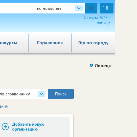
18+
по новостям
7 августа 2026 г.
пятница
онкурсы
Справочник
Гид по городу
Липецк
по справочнику
пания
Добавить новую
организацию