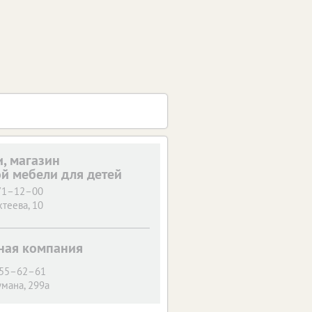
, магазин
й мебели для детей
 71–12–00
хтеева, 10
ная компания
55–62–61
умана, 299а