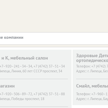
е компании
Здоровые Дети
 и К, мебельный салон
ортопедическо
+7–920–241–34–34, +7 (4742) 37–51–34
Телефон:
+7 (4742)
 Липецк,
Линия, 60 лет СССР проспект, 34
Адрес:
г. Липецк,
Бе
магазин
Смайл, мебель
+7–920–506–89–72, +7 (4742) 37–51–88
Телефон:
+7–960–1
 Липецк,
Победы проспект, 18
Адрес:
г. Липецк,
Ба