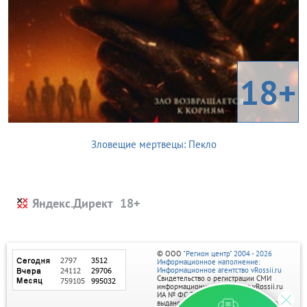
18+
Зловещие мертвецы: Пекло
Яндекс.Директ
© ООО
"Регион центр" 2004 - 2026
Информационное наполнение:
Информационное агентство vRossii.ru
Свидетельство о регистрации СМИ
информационного агентства vRossii.ru
ИА № ФС 77‑35502
выдано РОСКОМНАДЗОРом 04 марта