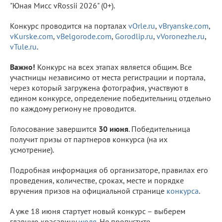
"Юная Мисс vRossii 2026" (0+).
Конкурс проводится на порталах
vOrle.ru
,
vBryanske.com
,
vKurske.com
,
vBelgorode.com
,
Gorodlip.ru
,
vVoronezhe.ru
,
vTule.ru
.
Важно!
Конкурс на всех этапах является общим. Все
участницы независимо от места регистрации и портала,
через который загружена фотография, участвуют в
едином конкурсе, определение победительниц отдельно
по каждому региону не проводится.
Голосование завершится
30 июня
. Победительница
получит призы от партнеров конкурса (на их
усмотрение).
Подробная информация об организаторе, правилах его
проведения, количестве, сроках, месте и порядке
вручения призов на официальной странице
конкурса
.
А уже 18 июня стартует новый конкурс – выберем
главную красавицу
июля
. Не пропустите.