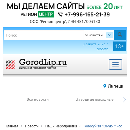
ООО "Регион центр", ИНН 4817003180
по новостям
8 августа 2026 г.
18+
суббота
Toggle
navigat
Липецк
Все новости
Заводные выходные
Главная
Новости
Наши мероприятия
Голосуй за "Юную Мисс