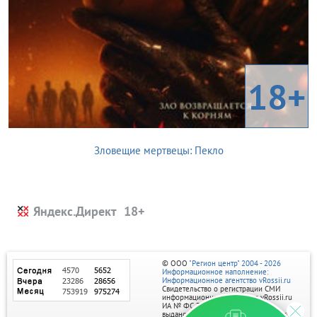
18+
Зловещие мертвецы: Пекло
Яндекс.Директ
© ООО
"Регион центр" 2004 - 2026
Информационное наполнение:
Информационное агентство vRossii.ru
Свидетельство о регистрации СМИ
информационного агентства vRossii.ru
ИА № ФС 77‑35502
выдано РОСКОМНАДЗОРом 04 марта