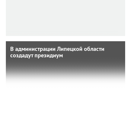
В администрации Липецкой области
В администрации Липецкой области
создадут президиум
создадут президиум
5 декабря 2019 г. 8:44
12 декабря законопроект вынесут на сессию
регионального парламента.