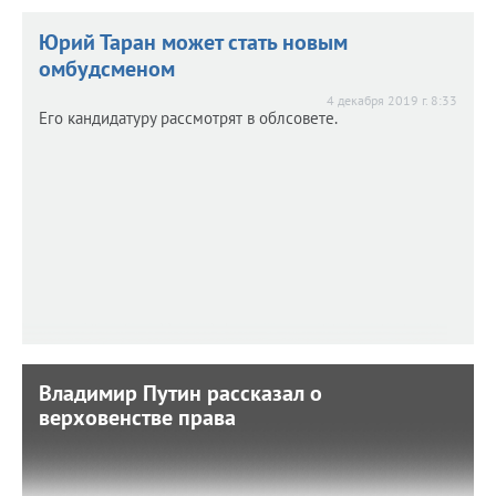
Юрий Таран может стать новым
омбудсменом
4 декабря 2019 г. 8:33
Его кандидатуру рассмотрят в облсовете.
Владимир Путин рассказал о
Владимир Путин рассказал о
верховенстве права
верховенстве права
14 декабря 2017 г. 15:37
Президент на пресс-конференции заявил, что в стране
нет параллельной правовой реальности.