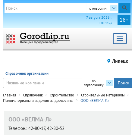
по новостям
7 августа 2026 г.
18+
пятница
Toggle
navigat
Липецк
Справочник организаций
по
справочнику
Главная
Справочник
Строительство
Строительные материалы
Пиломатериалы и изделия из древесины
ООО «ВЕЛМА-Л»
ООО «ВЕЛМА-Л»
Телефон.:
42-80-17, 42-80-52