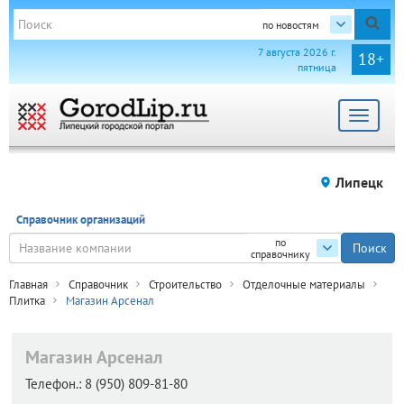
по новостям
7 августа 2026 г.
18+
пятница
Toggle
navigat
Липецк
Справочник организаций
по
справочнику
Главная
Справочник
Строительство
Отделочные материалы
Плитка
Магазин Арсенал
Магазин Арсенал
Телефон.:
8 (950) 809-81-80